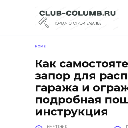
Перейти
к
содержанию
HOME
Как самостоят
запор для рас
гаража и огра
подробная пош
инструкция
НА ЧТЕНИЕ