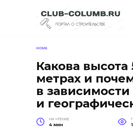
Перейти
к
содержанию
HOME
Какова высота 
метрах и почем
в зависимости 
и географичес
НА ЧТЕНИЕ
4 мин