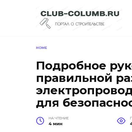
Перейти
к
содержанию
HOME
Подробное рук
правильной ра
электропровод
для безопасно
НА ЧТЕНИЕ
4 мин