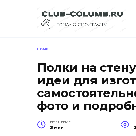
Перейти
к
содержанию
HOME
Полки на стену
идеи для изго
самостоятельн
фото и подроб
НА ЧТЕНИЕ
3 мин